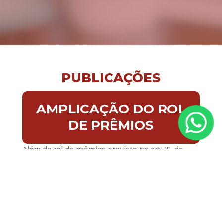
PUBLICAÇÕES
AMPLICAÇÃO DO ROL
DE PRÊMIOS
Além do rol de prêmios previsto no art. 15, do
Decreto nº 70.951/1972, a SPA tem aceitado como
prêmio:
Certificado de barra de ouro;
Cartão com função crédito ou débito, sem
função saque